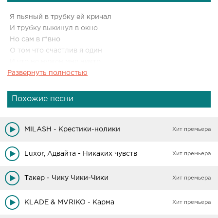
Я пьяный в трубку ей кричал
И трубку выкинул в окно
Но сам в г*вно
О том что счастлив я один
И что не нужен мне никто
Развернуть полностью
Похожие песни
MILASH - Крестики-нолики
Хит премьера
Luxor, Адвайта - Никаких чувств
Хит премьера
Такер - Чику Чики-Чики
Хит премьера
KLADE & MVRIKO - Карма
Хит премьера