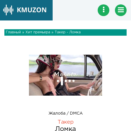
Главный
»
Хит премьера
» Такер - Ломка
Жалоба / DMCA
Такер
Ломка