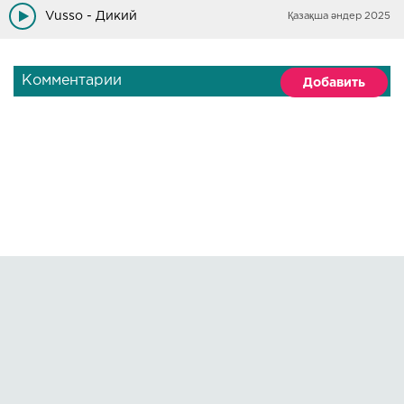
Vusso - Дикий
Қазақша әндер 2025
Комментарии
Добавить
Правообладателям
О сайте
По всем вопросам пишите на:
kmuzoncom@mail.ru