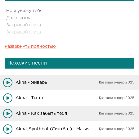
Но я увижу тебя
Даже когда
Закрывай глаза
Закрывай глаза
Развернуть полностью
Но я увижу тебя
Даже когда
Закрывай глаза
Похожие песни
Закрывай глаза
Сколько было пролито слёз малышка
Akha - Январь
Қазақша әндер 2025
Akha - Ты та
Қазақша әндер 2025
Akha - Как забыть тебя
Қазақша әндер 2025
Akha, Synthbat (Синтбат) - Магия
Қазақша әндер 2025