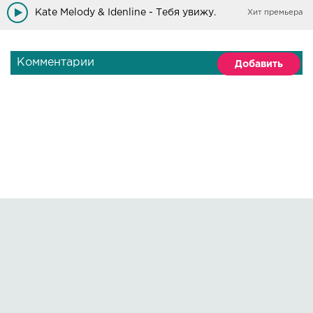
Kate Melody & Idenline - Тебя увижу.
Хит премьера
Комментарии
Добавить
Правообладателям
О сайте
По всем вопросам пишите на:
kmuzoncom@mail.ru