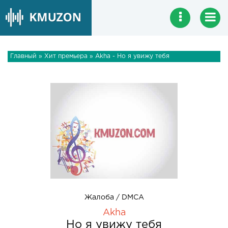
Главный
»
Хит премьера
» Akha - Но я увижу тебя
Жалоба / DMCA
Akha
Но я увижу тебя