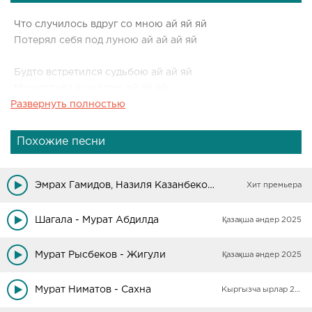
Что случилось вдруг со мною ай яй яй
Потерял себя под луною ай ай ай яй
Будто встретился судьбою ай ай яй
Может тебя я не стою ай яй яй
Развернуть полностью
Пред тобой душою простою ай ай яй
Позову вас та нет со мною ай ай яй
Похожие песни
Эмрах Гамидов, Назиля Казанбекова - Люби меня
Хит премьера
Шагала - Мурат Абдилда
Қазақша әндер 2025
Мурат Рысбеков - Жигули
Қазақша әндер 2025
Мурат Ниматов - Сахна
Кыргызча ырлар 2025