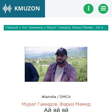
Главный
»
Хит премьера
» Мурат Гамидов, Фариз Мамед - Ай яй яй
Жалоба / DMCA
Мурат Гамидов, Фариз Мамед
Ай яй яй