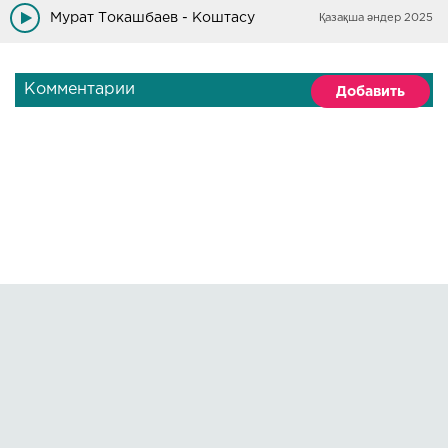
Мурат Токашбаев - Коштасу
Қазақша әндер 2025
Комментарии
Добавить
Правообладателям
О сайте
По всем вопросам пишите на:
kmuzoncom@mail.ru