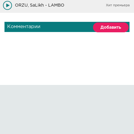
ORZU, SaLikh - LAMBO
Хит премьера
Комментарии
Добавить
Правообладателям
О сайте
По всем вопросам пишите на:
kmuzoncom@mail.ru