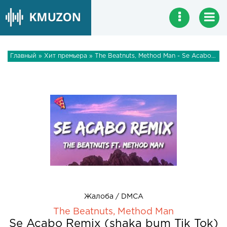
Главный
»
Хит премьера
» The Beatnuts, Method Man - Se Acabo Remix (shaka bum Tik Tok)
Жалоба / DMCA
The Beatnuts, Method Man
Se Acabo Remix (shaka bum Tik Tok)