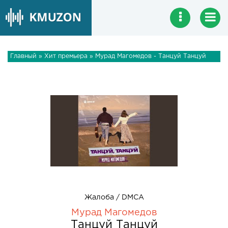
Главный
»
Хит премьера
» Мурад Магомедов - Танцуй Танцуй
Жалоба / DMCA
Мурад Магомедов
Танцуй Танцуй