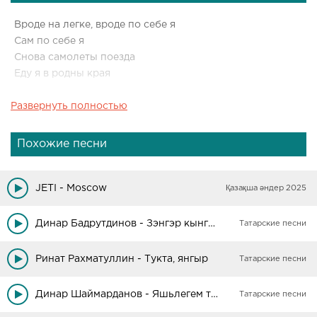
Вроде на легке, вроде по себе я
Сам по себе я
Снова самолеты поезда
Еду я в родны края
Развернуть полностью
Еду я - в родны края
Я я
Где то 5 утра, скоро буду дома я
Похожие песни
Ждёт меня родной свет
Вокзал родной привет
JETI - Moscow
Қазақша әндер 2025
Поляна вся готова
Скоро сына снова дома
Динар Бадрутдинов - Зэнгэр кынгыраулар
Татарские песни
Ты жди семья
Ринат Рахматуллин - Тукта, янгыр
Татарские песни
Скоро буду скоро я
Тут вся Москва - не спит
Динар Шаймарданов - Яшьлегем тугае
Татарские песни
И слёзы тут мой гид