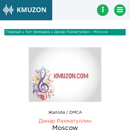
Главный
»
Хит премьера
» Динар Рахматуллин - Moscow
Жалоба / DMCA
Динар Рахматуллин
Moscow