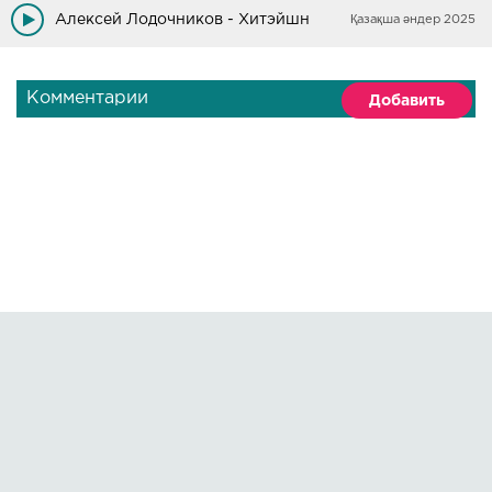
Алексей Лодочников - Хитэйшн
Қазақша әндер 2025
Комментарии
Добавить
Правообладателям
О сайте
По всем вопросам пишите на:
kmuzoncom@mail.ru