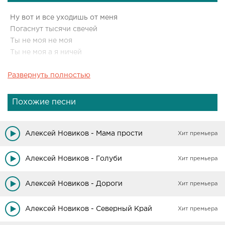
Ну вот и все уходишь от меня
Погаснут тысячи свечей
Ты не моя не моя
Ты не моя а я ничей
Развернуть полностью
Того что было не вернешь
Погаснут звезды в тишине
А я не думал что уйдешь
Похожие песни
Не вспоминая обо мне
Ну вот и все напрасно слезы льют
Алексей Новиков - Мама прости
Хит премьера
И мысли только о тебе
Я до сих пор тебя люблю
Алексей Новиков - Голуби
Хит премьера
И вижу я тебя во сне
Алексей Новиков - Дороги
Хит премьера
Алексей Новиков - Северный Край
Хит премьера