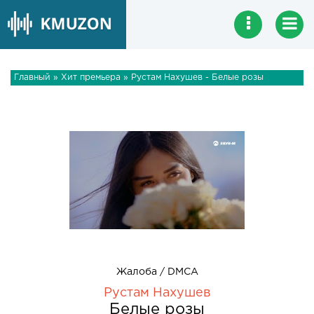
Главный
»
Хит премьера
» Рустам Нахушев - Белые розы
Жалоба / DMCA
Рустам Нахушев
Белые розы