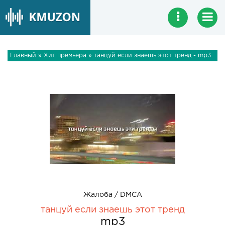
Главный
»
Хит премьера
» танцуй если знаешь этот тренд - mp3
Жалоба / DMCA
танцуй если знаешь этот тренд
mp3