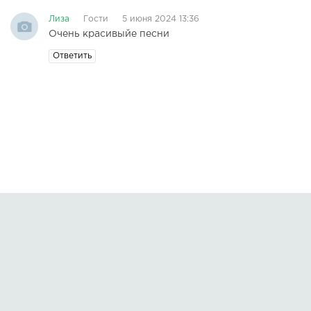
Лиза
Гости
5 июня 2024 13:36
Очень красивыйе песни
Ответить
Правообладателям
О сайте
По всем вопросам пишите на:
kmuzoncom@mail.ru