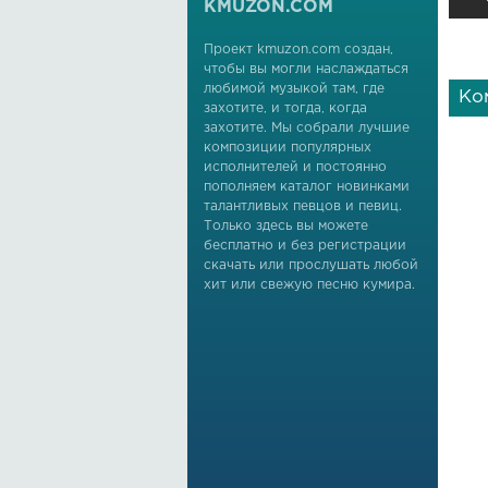
KMUZON.COM
Проект kmuzon.com создан,
чтобы вы могли наслаждаться
любимой музыкой там, где
Ко
захотите, и тогда, когда
захотите. Мы собрали лучшие
композиции популярных
исполнителей и постоянно
пополняем каталог новинками
талантливых певцов и певиц.
Только здесь вы можете
бесплатно и без регистрации
скачать или прослушать любой
хит или свежую песню кумира.