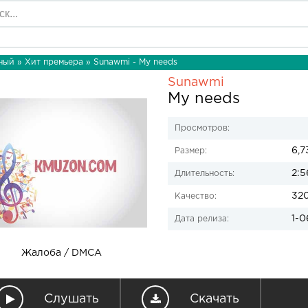
ный
»
Хит премьера
» Sunawmi - My needs
Sunawmi
My needs
Просмотров:
6,7
Размер:
2:5
Длительность:
32
Качество:
1-0
Дата релиза:
Жалоба / DMCA
Слушать
Скачать