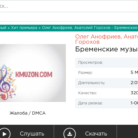
ный
»
Хит премьера
» Олег Анофриев, Анатолий Горохов - Бременские
Олег Анофриев, Анат
Горохов
Бременские музы
Просмотров:
5 
Размер:
2:0
Длительность:
32
Качество:
1-0
Дата релиза:
Жалоба / DMCA
Слушать
Скачать