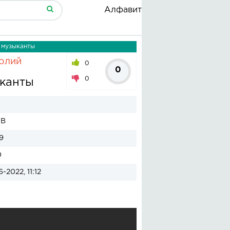
Алфавит
 музыканты
олий
0
0
0
канты
MB
9
0
6-2022, 11:12