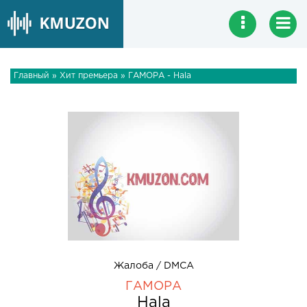
Главный
»
Хит премьера
» ГАМОРА - Hala
Жалоба / DMCA
ГАМОРА
Hala