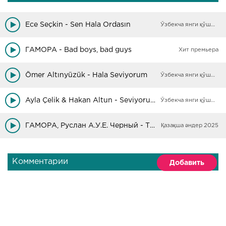
Ece Seçkin - Sen Hala Ordasın
Ўзбекча янги қўшиқлар
ГАМОРА - Bad boys, bad guys
Хит премьера
Ömer Altınyüzük - Hala Seviyorum
Ўзбекча янги қўшиқлар
Ayla Çelik & Hakan Altun - Seviyoruz Hâlâ
Ўзбекча янги қўшиқлар
ГАМОРА, Руслан А.У.Е. Черный - Твоя улица
Қазақша әндер 2025
Комментарии
Добавить