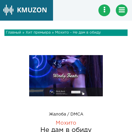
Главный
»
Хит премьера
» Мохито - Не дам в обиду
Жалоба / DMCA
Мохито
Не дам в обиду