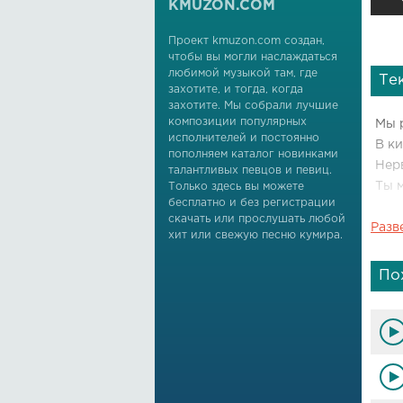
KMUZON.COM
Проект kmuzon.com создан,
чтобы вы могли наслаждаться
любимой музыкой там, где
Те
захотите, и тогда, когда
захотите. Мы собрали лучшие
композиции популярных
Мы 
исполнителей и постоянно
В к
пополняем каталог новинками
Нер
талантливых певцов и певиц.
Ты 
Только здесь вы можете
бесплатно и без регистрации
скачать или прослушать любой
Разв
Око
хит или свежую песню кумира.
Не 
В д
По
Твои
Не 
Не 
Две
И у