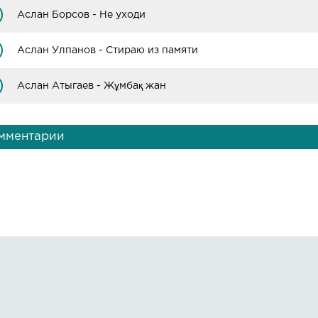
Аслан Борсов - Не уходи
Аслан Улпанов - Стираю из памяти
Аслан Атыгаев - Жұмбақ жан
мментарии
Правообладателям
О сайте