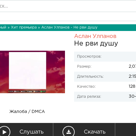
ный
»
Хит премьера
» Аслан Улпанов - Не рви душу
Аслан Улпанов
Не рви душу
Просмотров:
2,0
Размер:
2:1
Длительность:
128
Качество:
30-
Дата релиза:
Жалоба / DMCA
Слушать
Скачать