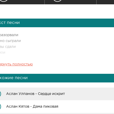
кст песни
разорвали
ино сыграли
вы сдали
мои
ернуть полностью
лдовали
отпускали
ушу запали
хожие песни
 глаза давно
рви мою ты душу
Аслан Улпанов - Cердце искрит
рви прошу родная
 стороны медали
Аслан Кятов - Дама пиковая
 любви есть тоже