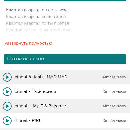
Квартал квартал он есть везде
Квартал квартал если зашел
Квартал квартал то ты пропал
Каждый тут хочет много бабок
Развернуть полностью
Нету проблем они настанут
Самых низов тут брат за брата
Твои понты мягче чем вода
Похожие песни
Твой Кент вряд ли поможет
Каждый мой брат как боатенг
binnat & Jabb - MAD MAD
Хит премьера
Вся моя вера семья
Залетел на бит как марадона
binnat - Твой номер
Хит премьера
binnat - Jay-Z & Beyonce
Хит премьера
Binnat - PSG
Хит премьера