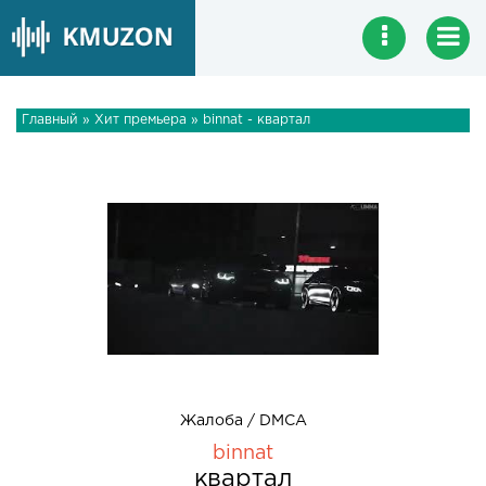
Главный
»
Хит премьера
» binnat - квартал
Жалоба / DMCA
binnat
квартал