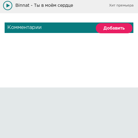
Binnat - Ты в моём сердце
Хит премьера
Комментарии
Добавить
Правообладателям
О сайте
По всем вопросам пишите на:
kmuzoncom@mail.ru