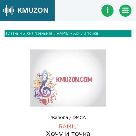
Главный
»
Хит премьера
» RAMIL' - Хочу и точка
Жалоба / DMCA
RAMIL'
Хочу и точка