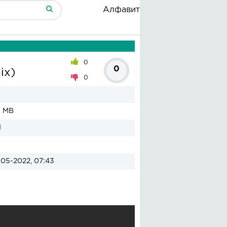
Алфавит
0
0
ix)
0
1 MB
1
05-2022, 07:43