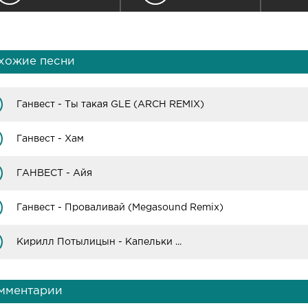
хожие песни
Ганвест - Ты такая GLE (ARCH REMIX)
Ганвест - Хам
ГАНВЕСТ - Айя
Ганвест - Проваливай (Megasound Remix)
Кирилл Потылицын - Капельки ...
мментарии