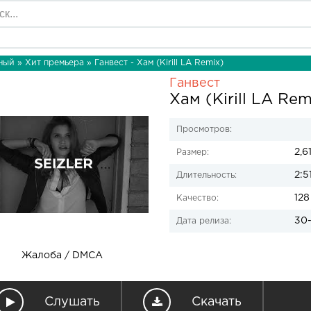
ный
»
Хит премьера
» Ганвест - Хам (Kirill LA Remix)
Ганвест
Хам (Kirill LA Rem
Просмотров:
2,6
Размер:
2:5
Длительность:
128
Качество:
30-
Дата релиза:
Жалоба / DMCA
Слушать
Скачать