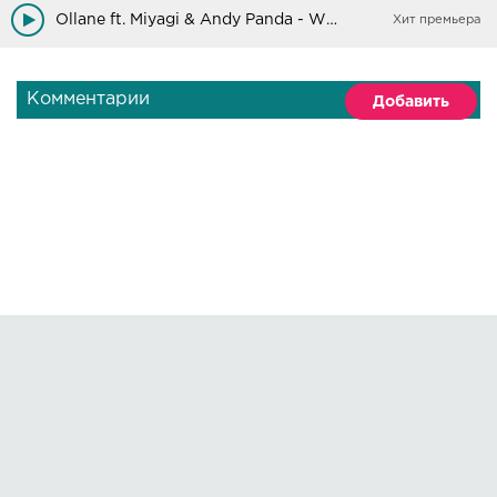
Ollane ft. Miyagi & Andy Panda - Where Are You (Alexei Shkurko Remix)
Хит премьера
Комментарии
Добавить
Правообладателям
О сайте
По всем вопросам пишите на:
kmuzoncom@mail.ru