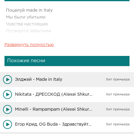
Поцелуй made in Italy
Мы были убитыми
Чувства настоящие
Останутся забытыми
Развернуть полностью
Made in Italy
Мы были убитыми
Чувства настоящие
Похожие песни
Останутся забытыми
Элджей - Made in Italy
Хит премьера
Nikitata - ДРЕССКОД (Alexei Shkurko Remix)
Хит премьера
Minelli - Rampampam (Alexei Shkurko Remix)
Хит премьера
Егор Крид, OG Buda - Здравствуйте (Alexei Shkurko Remix)
Хит премьера