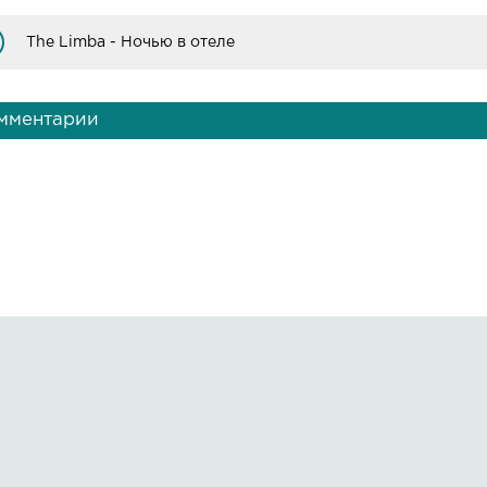
The Limba - Ночью в отеле
мментарии
Правообладателям
О сайте
 всем вопросам пишите на:
kmuzoncom@mail.ru