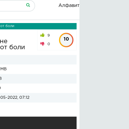
Алфавит
 от боли
9
10
мне
0
от боли
 MB
8
0
05-2022, 07:12