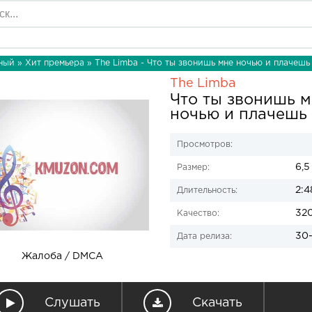
ный
»
Хит премьера
» The Limba - Что ты звонишь мне ночью и плачешь
The Limba
Что ты звонишь 
ночью и плачешь 
Просмотров:
6,5
Размер:
2:4
Длительность:
32
Качество:
30-
Дата релиза:
Жалоба / DMCA
Слушать
Скачать