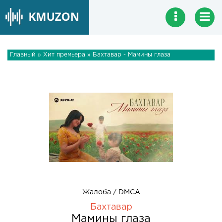
Главный
»
Хит премьера
» Бахтавар - Мамины глаза
Жалоба / DMCA
Бахтавар
Мамины глаза