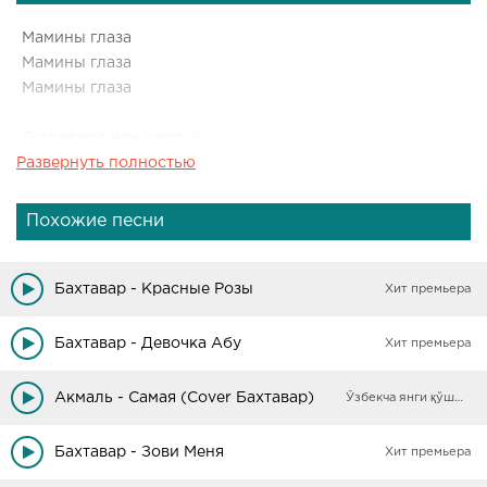
Мамины глаза
Мамины глаза
Мамины глаза
Согревают мое сердце
Развернуть полностью
Мамины глаза
Я смотрю в твои глаза
Похожие песни
Словно море доброты
Не расскажут все слова
О моей к тебе любви
Бахтавар - Красные Розы
Хит премьера
Руки добрые твои
Бахтавар - Девочка Абу
Хит премьера
Акмаль - Самая (Cover Бахтавар)
Ўзбекча янги қўшиқлар
Бахтавар - Зови Меня
Хит премьера