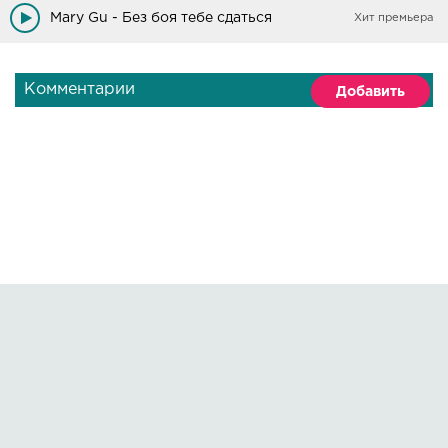
Mary Gu - Без боя тебе сдаться
Хит премьера
Комментарии
Добавить
Правообладателям
О сайте
По всем вопросам пишите на:
kmuzoncom@mail.ru