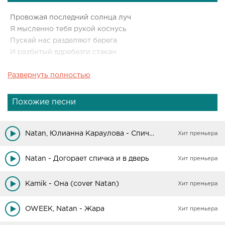
Провожая последний солнца луч
Я мысленно тебя рукой коснусь
Пускай нас разделяют берега
И разбитый вдребезги стакан
Развернуть полностью
Мы способны склеить по частям
Если нам не верят, ну и пусть
Даже самой тёмной ночью
Похожие песни
Я смогу тебя найти
Ты открой глаза и руку протяни
Natan, Юлианна Караулова - Спичка
Хит премьера
Одинокие слезы
Вою волком
Natan - Догорает спичка и в дверь
Хит премьера
Я без тебя уже очень долго
Kamik - Она (cover Natan)
Хит премьера
Одинокие слезы
На ресницах
OWEEK, Natan - Жара
Хит премьера
Как бы не хотел я это нам не снится