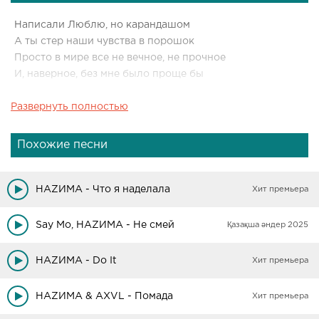
Написали Люблю, но карандашом
А ты стер наши чувства в порошок
Просто в мире все не вечное, не прочное
И, наверное, без мне было проще бы
Развернуть полностью
Я у порога, один шаг и все
Давай, безмолвно и так тяжело
Тишина давит на глаза
Похожие песни
Ты — плохая погода, а я без зонта
Ну, зачем ты так? Мы были — белый лист
НАZИМА - Что я наделала
Хит премьера
Ты говорил: «люблю», по мне бежали искры
Ты уходил сто раз, но возвращался вновь
Say Mo, НАZИМА - Не смей
Қазақша әндер 2025
Я посылала к черту всю твою любовь
НАZИМА - Do It
Хит премьера
Слезы капали, капали
Сердце по тебе еще болит
НАZИМА & AXVL - Помада
Хит премьера
Думала, мы сделаны из стали