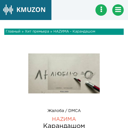
Главный
»
Хит премьера
» НАZИМА - Карандашом
Жалоба / DMCA
НАZИМА
Карандашом