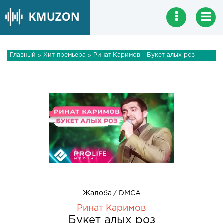
Главный
»
Хит премьера
» Ринат Каримов - Букет алых роз
Жалоба / DMCA
Ринат Каримов
Букет алых роз