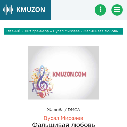
Главный
»
Хит премьера
» Вусал Мирзаев - Фальшивая любовь
Жалоба / DMCA
Вусал Мирзаев
Фальшивая любовь