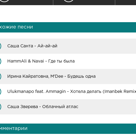
хожие песни
Саша Санта - Ай-ай-ай
HammAli & Navai - Где ты была
Ирина Кайратовна, M'Dee - Будешь одна
Ulukmanapo feat. Ammagin - Хотела делать (Imanbek Remi
Саша Зверева - Облачный атлас
мментарии