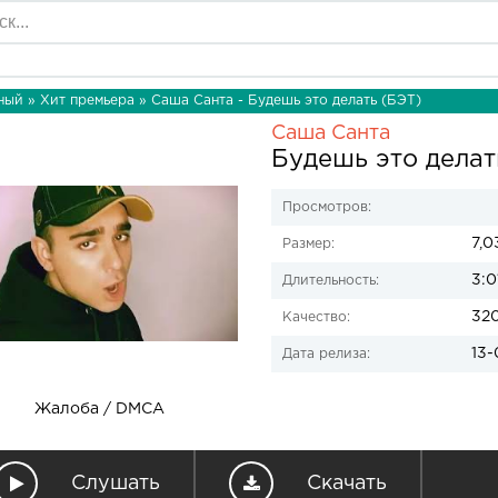
ный
»
Хит премьера
» Саша Санта - Будешь это делать (БЭТ)
Саша Санта
Будешь это делат
Просмотров:
7,0
Размер:
3:0
Длительность:
32
Качество:
13-
Дата релиза:
Жалоба / DMCA
Слушать
Скачать