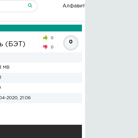
Алфавит
0
0
ь (БЭТ)
0
3 MB
1
0
04-2020, 21:06