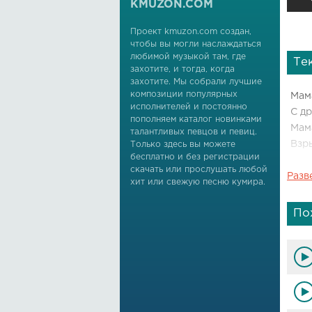
KMUZON.COM
Проект kmuzon.com создан,
чтобы вы могли наслаждаться
любимой музыкой там, где
Те
захотите, и тогда, когда
захотите. Мы собрали лучшие
композиции популярных
Мам
исполнителей и постоянно
С д
пополняем каталог новинками
Мам
талантливых певцов и певиц.
Взр
Только здесь вы можете
бесплатно и без регистрации
скачать или прослушать любой
Разв
Мам
хит или свежую песню кумира.
С д
Мам
По
Взр