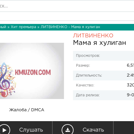
ный
»
Хит премьера
» ЛИТВИНЕНКО - Мама я хулиган
ЛИТВИНЕНКО
Мама я хулиган
Просмотров:
6,5
Размер:
2:4
Длительность:
32
Качество:
9-0
Дата релиза:
Жалоба / DMCA
Слушать
Скачать