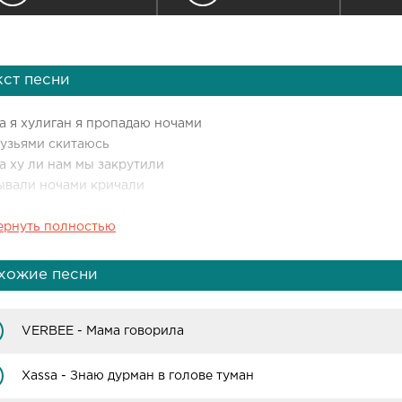
кст песни
а я хулиган я пропадаю ночами
рузьями скитаюсь
а ху ли нам мы закрутили
ывали ночами кричали
ернуть полностью
а я хулиган я пропадаю ночами
рузьями скитаюсь
а ху ли нам мы закрутили
хожие песни
ывали ночами кричали
VERBEE - Мама говорила
Xassa - Знаю дурман в голове туман