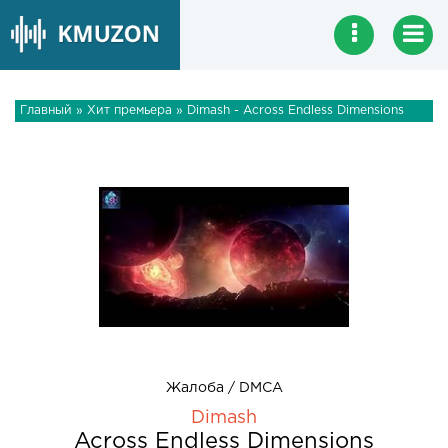
Главный
»
Хит премьера
» Dimash - Across Endless Dimensions
Жалоба / DMCA
Dimash
Across Endless Dimensions