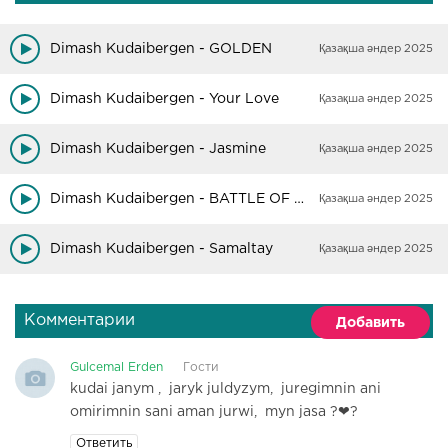
Dimash Kudaibergen - GOLDEN
Қазақша әндер 2025
Dimash Kudaibergen - Your Love
Қазақша әндер 2025
Dimash Kudaibergen - Jasmine
Қазақша әндер 2025
Dimash Kudaibergen - BATTLE OF MEMORIES
Қазақша әндер 2025
Dimash Kudaibergen - Samaltay
Қазақша әндер 2025
Комментарии
Добавить
Gulcemal Erden
Гости
26 мая 2020 02:20
kudai janym , jaryk juldyzym, juregimnin ani
omirimnin sani aman jurwi, myn jasa ?❤?
Ответить