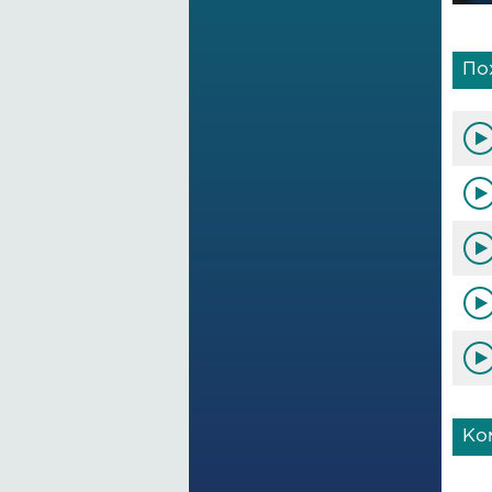
По
Ко