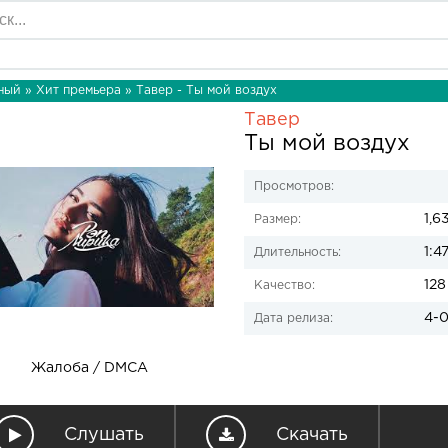
ный
»
Хит премьера
» Тавер - Ты мой воздух
Тавер
Ты мой воздух
Просмотров:
1,6
Размер:
1:4
Длительность:
128
Качество:
4-0
Дата релиза:
Жалоба / DMCA
Слушать
Скачать