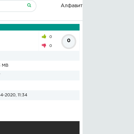
Алфавит
0
0
0
3 MB
7
4-2020, 11:34