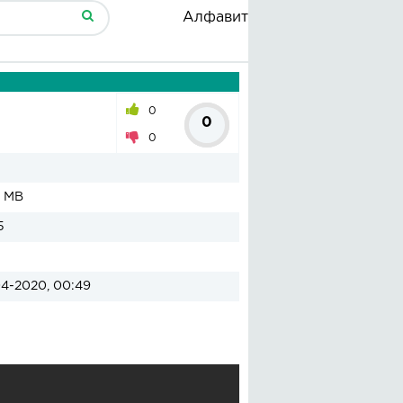
Алфавит
0
0
0
1 MB
5
4-2020, 00:49