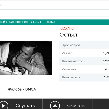
ный
»
Хит премьера
» NAVIN - Остыл
NAVIN
Остыл
Просмотров:
2,2
Размер:
2:2
Длительность:
128
Качество:
3-0
Дата релиза:
Жалоба / DMCA
Слушать
Скачать