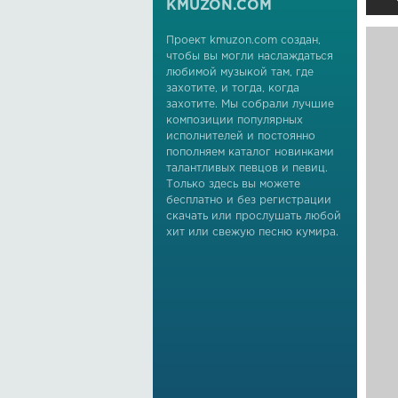
KMUZON.COM
Проект kmuzon.com создан,
чтобы вы могли наслаждаться
любимой музыкой там, где
захотите, и тогда, когда
захотите. Мы собрали лучшие
композиции популярных
исполнителей и постоянно
пополняем каталог новинками
талантливых певцов и певиц.
Только здесь вы можете
бесплатно и без регистрации
скачать или прослушать любой
хит или свежую песню кумира.