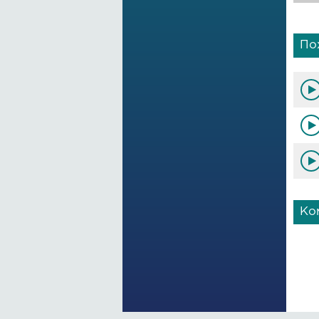
По
Ко