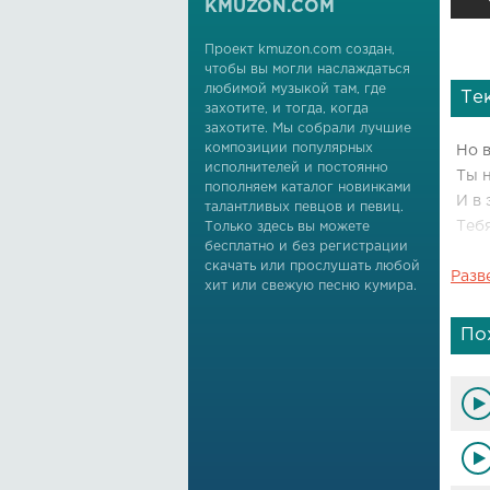
KMUZON.COM
Проект kmuzon.com создан,
чтобы вы могли наслаждаться
любимой музыкой там, где
Те
захотите, и тогда, когда
захотите. Мы собрали лучшие
композиции популярных
Но в
исполнителей и постоянно
Ты 
пополняем каталог новинками
И в 
талантливых певцов и певиц.
Тебя
Только здесь вы можете
бесплатно и без регистрации
скачать или прослушать любой
Разв
Я ск
хит или свежую песню кумира.
Ты г
Я те
По
Ты п
Я сп
Ты с
Я в 
А ты