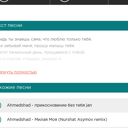
кст песни
едь ты знаешь сама, что люблю только тебя.
не забывай меня, прошу малыш тебя.
этот печальный день, прощаемся с тобой.
 оставляя, страдаю, умираю я.
ернуть полностью
азал тебе -"Люблю тебя, люблю."
рубо ответила - "Люби, я посмотрю."
бя молил, сказав - "Я без тебя умру."
хожие песни
осмотрела и громко - "Давай я подожду."
росил тебя - "Что делать без тебя?"
Ahmedshad - прикосновение без тебя jan
меясь ответила - "Забудешь ты меня."
слезах шепнул - "Ну хочешь докажу?"
Ahmedshad - Милая Моя (Nurshat Asymov remix)
 сказала, не веря - "Давай, ну я же жду!"