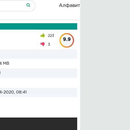
Алфавит
223
9.9
3
4 MB
2
4-2020, 08:41