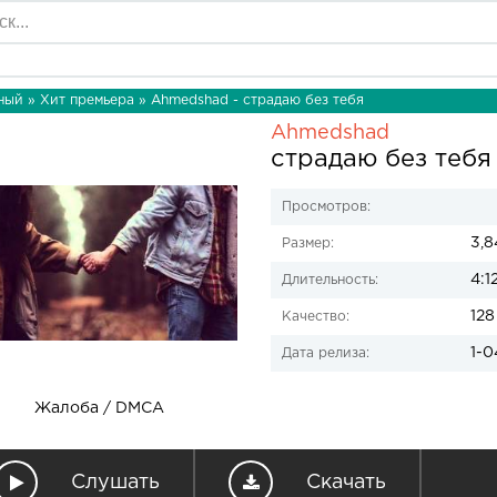
ный
»
Хит премьера
» Ahmedshad - страдаю без тебя
Ahmedshad
страдаю без тебя
Просмотров:
3,8
Размер:
4:1
Длительность:
128
Качество:
1-0
Дата релиза:
Жалоба / DMCA
Слушать
Скачать