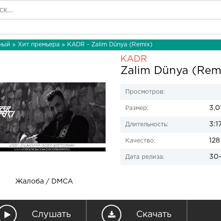
ный
»
Хит премьера
» KADR - Zalim Dünya (Remix)
KADR
Zalim Dünya (Rem
Просмотров:
3,0
Размер:
3:1
Длительность:
128
Качество:
30-
Дата релиза:
Жалоба / DMCA
Слушать
Скачать