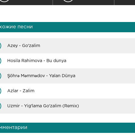
хожие песни
Azey - Go'zalim
Hosila Rahimova - Bu dunya
Şöhrə Məmmədov - Yalan Dünya
Azlar - Zalim
Uzmir - Yig'lama Go'zalim (Remix)
мментарии