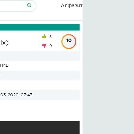
Алфавит
8
10
ix)
0
1 MB
7
03-2020, 07:43