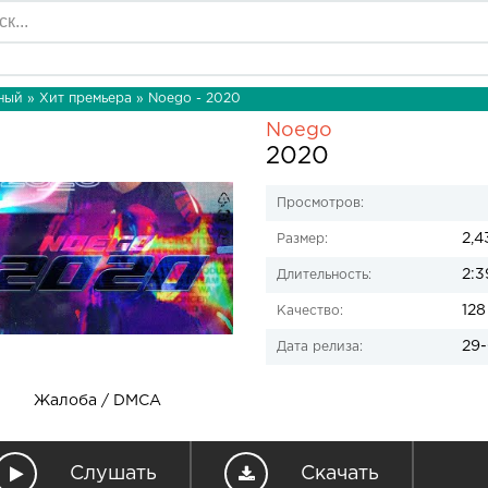
ный
»
Хит премьера
» Noego - 2020
Noego
2020
Просмотров:
2,4
Размер:
2:3
Длительность:
128
Качество:
29-
Дата релиза:
Жалоба / DMCA
Слушать
Скачать