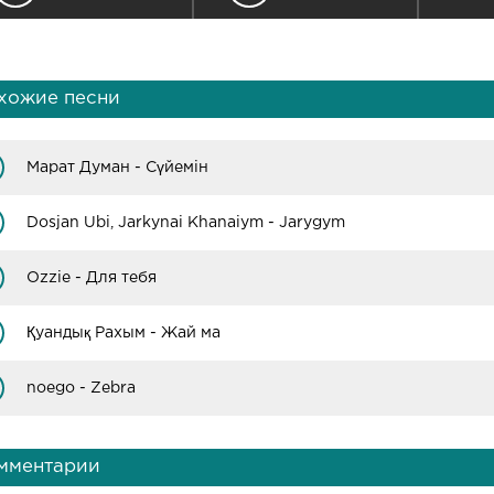
хожие песни
Марат Думан - Сүйемін
Dosjan Ubi, Jarkynai Khanaiym - Jarygym
Оzzie - Для тебя
Қуандық Рахым - Жай ма
noego - Zebra
мментарии