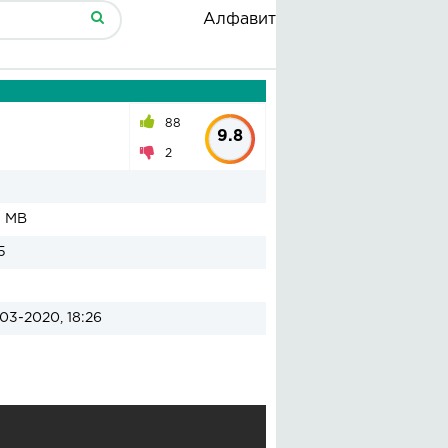
Алфавит
88
9.8
2
3 MB
5
03-2020, 18:26