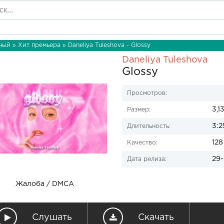
ный
»
Хит премьера
» Daneliya Tuleshova - Glossy
Daneliya Tuleshova
Glossy
Просмотров:
3,1
Размер:
3:2
Длительность:
128
Качество:
29-
Дата релиза:
Жалоба / DMCA
Слушать
Скачать