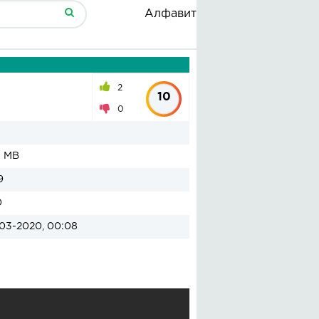
Алфавит
2
10
0
1 MB
9
0
03-2020, 00:08