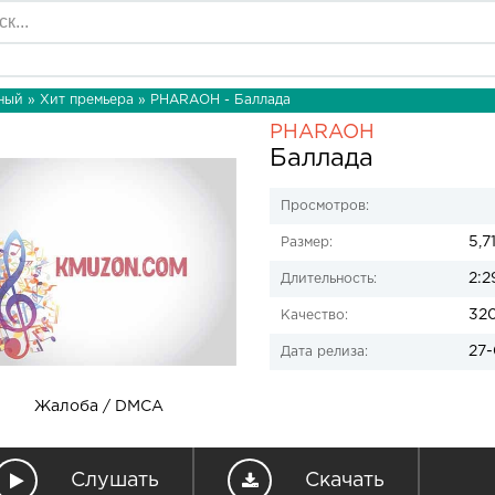
ный
»
Хит премьера
» PHARAOH - Баллада
PHARAOH
Баллада
Просмотров:
5,7
Размер:
2:2
Длительность:
32
Качество:
27-
Дата релиза:
Жалоба / DMCA
Слушать
Скачать