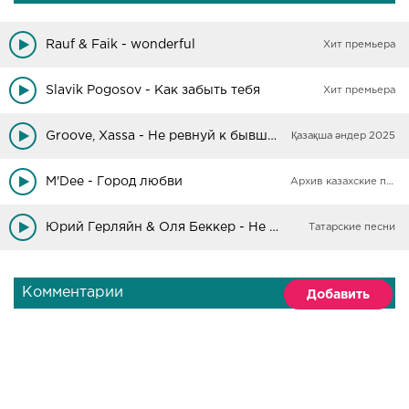
Rauf & Faik - wonderful
Хит премьера
Slavik Pogosov - Как забыть тебя
Хит премьера
Groove, Xassa - Не ревнуй к бывшим
Қазақша әндер 2025
M'Dee - Город любви
Архив казахские песни
Юрий Герляйн & Оля Беккер - Не забыла
Татарские песни
Комментарии
Добавить