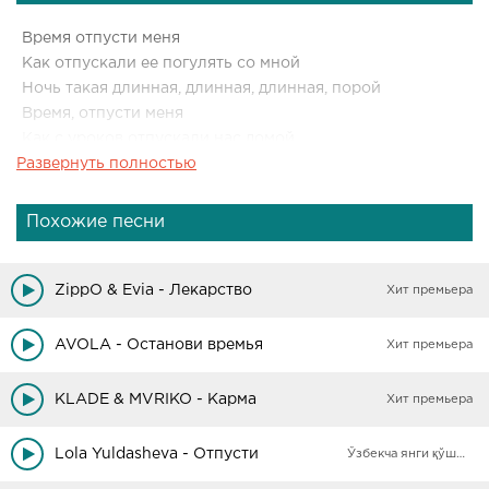
Время отпусти меня
Как отпускали ее погулять со мной
Ночь такая длинная, длинная, длинная, порой
Время, отпусти меня
Как с уроков отпускали нас домой
Развернуть полностью
Время, не лечи меня
Время, не бери меня с собой
Время, отпусти меня
Похожие песни
Как отпускали ее погулять со мной
Ночь такая длинная, длинная, длинная, порой
ZippO & Evia - Лекарство
Хит премьера
AVOLA - Останови времья
Хит премьера
KLADE & MVRIKO - Карма
Хит премьера
Lola Yuldasheva - Отпусти
Ўзбекча янги қўшиқлар