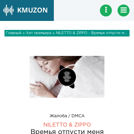
Главный
»
Хит премьера
» NILETTO & ZIPPO - Времья отпусти меня
Жалоба / DMCA
NILETTO & ZIPPO
Времья отпусти меня