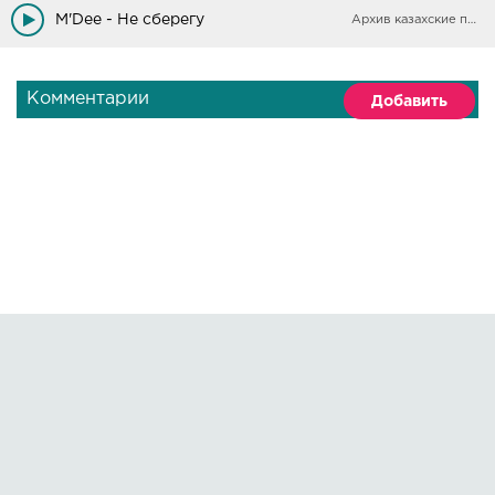
M'Dee - Не сберегу
Архив казахские песни
Комментарии
Добавить
Правообладателям
О сайте
По всем вопросам пишите на:
kmuzoncom@mail.ru