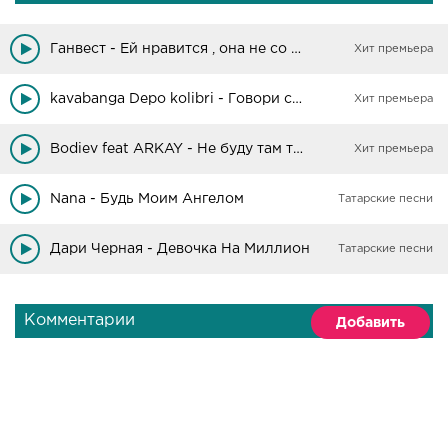
Ганвест - Ей нравится , она не со мной она палится
Хит премьера
kavabanga Depo kolibri - Говори со мной
Хит премьера
Bodiev feat ARKAY - Не буду там там там
Хит премьера
Nana - Будь Моим Ангелом
Татарские песни
Дари Черная - Девочка На Миллион
Татарские песни
Комментарии
Добавить