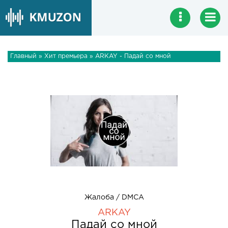
Главный
»
Хит премьера
» ARKAY - Падай со мной
Жалоба / DMCA
ARKAY
Падай со мной