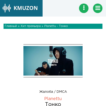
Главный
»
Хит премьера
» Planettu - Тонко
Жалоба / DMCA
Planettu
Тонко