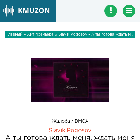
Главный
»
Хит премьера
» Slavik Pogosov - А ты готова ждать меня, ждать меня до утра
Жалоба / DMCA
Slavik Pogosov
А ты готова ждать меня, ждать меня