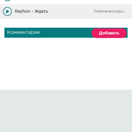
Rayhon - Ждать
Ўзбекча янги қўшиқлар
Комментарии
Добавить
Правообладателям
О сайте
По всем вопросам пишите на:
kmuzoncom@mail.ru