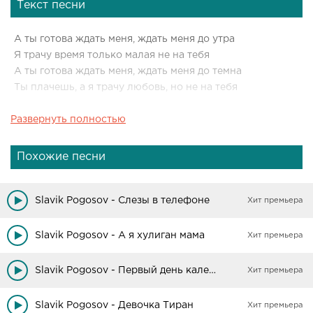
Текст песни
А ты готова ждать меня, ждать меня до утра
Я трачу время только малая не на тебя
А ты готова ждать меня, ждать меня до темна
Ты плачешь, а я трачу любовь, но не на тебя
Развернуть полностью
А ты готова ждать меня, ждать меня до утра
Я трачу время только малая не на тебя
А ты готова ждать меня, ждать меня до темна
Похожие песни
Ты плачешь, а я трачу любовь, но не на тебя
Slavik Pogosov - Слезы в телефоне
Хит премьера
Slavik Pogosov - А я хулиган мама
Хит премьера
Slavik Pogosov - Первый день календаря
Хит премьера
Slavik Pogosov - Девочка Тиран
Хит премьера