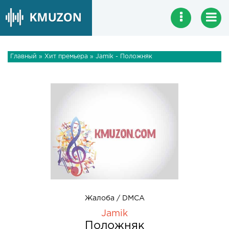
Главный
»
Хит премьера
» Jamik - Положняк
Жалоба / DMCA
Jamik
Положняк