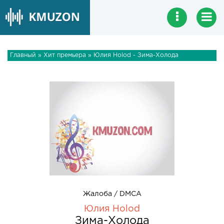
Главный
»
Хит премьера
» Юлия Holod - Зима-Холода
Жалоба / DMCA
Юлия Holod
Зима-Холода