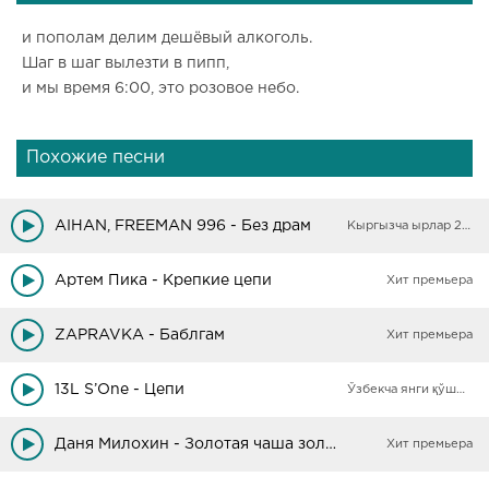
и пополам делим дешёвый алкоголь.
Шаг в шаг вылезти в пипп,
и мы время 6:00, это розовое небо.
Похожие песни
AIHAN, FREEMAN 996 - Без драм
Кыргызча ырлар 2025
Артем Пика - Крепкие цепи
Хит премьера
ZAPRAVKA - Баблгам
Хит премьера
13L S’One - Цепи
Ўзбекча янги қўшиқлар
Даня Милохин - Золотая чаша золотые цепи
Хит премьера