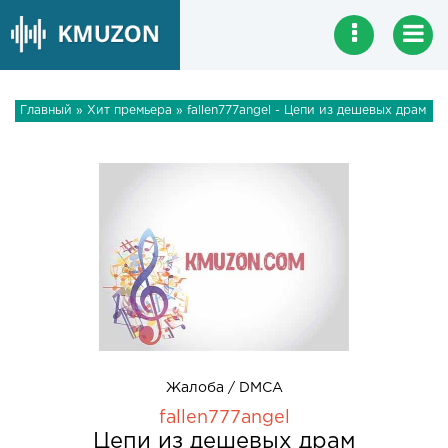
Главный
»
Хит премьера
» fallen777angel - Цепи из дешевых драм
Жалоба / DMCA
fallen777angel
Цепи из дешевых драм