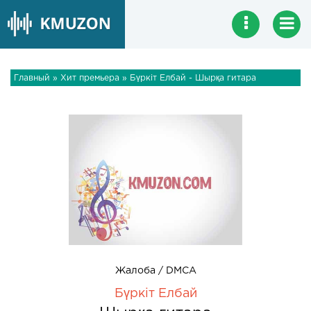
Главный
»
Хит премьера
» Бүркіт Елбай - Шырқа гитара
Жалоба / DMCA
Бүркіт Елбай