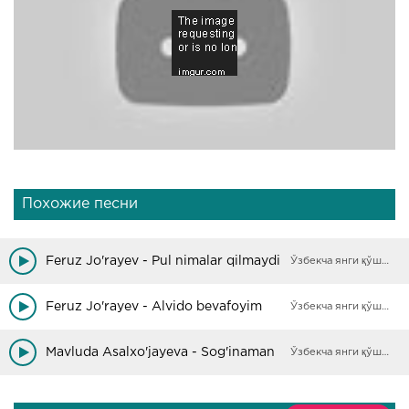
Похожие песни
Feruz Jo'rayev - Pul nimalar qilmaydi
Ўзбекча янги қўшиқлар
Feruz Jo'rayev - Alvido bevafoyim
Ўзбекча янги қўшиқлар
Mavluda Asalxo'jayeva - Sog'inaman
Ўзбекча янги қўшиқлар