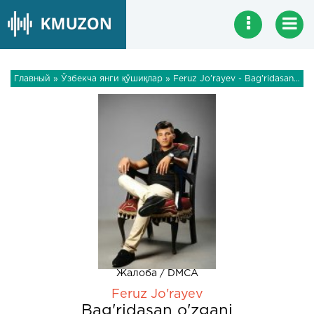
Главный
»
Ўзбекча янги қўшиқлар
» Feruz Jo'rayev - Bag'ridasan o'zgani
Жалоба / DMCA
Feruz Jo'rayev
Bag'ridasan o'zgani