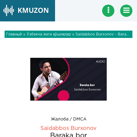
Главный
»
Ўзбекча янги қўшиқлар
» Saidabbos Burxonov - Baraka bor
Жалоба / DMCA
Saidabbos Burxonov
Baraka bor