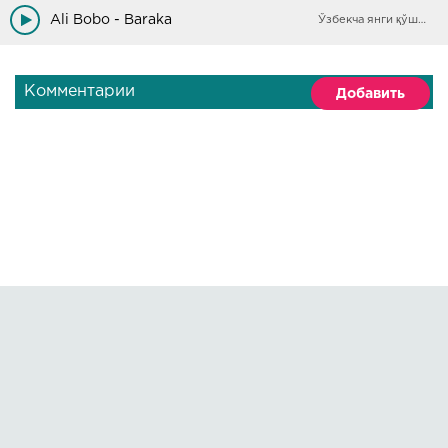
Erkak topganida baraka bor
Ali Bobo - Baraka
Ўзбекча янги қўшиқлар
Комментарии
Добавить
Правообладателям
О сайте
По всем вопросам пишите на:
kmuzoncom@mail.ru