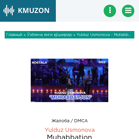
Главный
»
Ўзбекча янги қўшиқлар
» Yulduz Usmonova - Muhabbatjon
Жалоба / DMCA
Yulduz Usmonova
Muhabbatjon