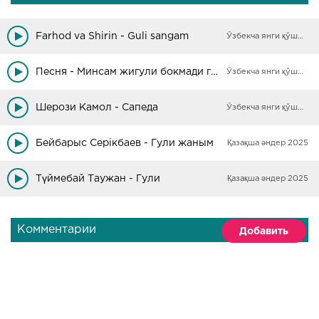
Farhod va Shirin - Guli sangam
Ўзбекча янги қўшиқлар
Песня - Минсам жигули бокмади гули
Ўзбекча янги қўшиқлар
Шерози Камол - Сапеда
Ўзбекча янги қўшиқлар
Бейбарыс Серікбаев - Гули жаным
Қазақша әндер 2025
Түймебай Таужан - Гули
Қазақша әндер 2025
Комментарии
Добавить