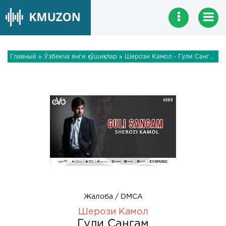
Главный
»
Ўзбекча янги қўшиқлар
» Шерози Камол - Гули Сангам
Жалоба / DMCA
Шерози Камол
Гули Сангам