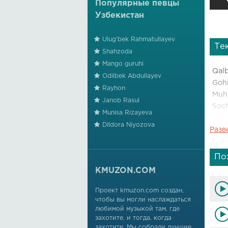
Популярные певцы
Узбекистан
Ulug'bek Rahmatullayev
Те
Shahzoda
Mango guruhi
Qalb
Odilbek Abdullayev
Gohi
Rayhon
Muh
Janob Rasul
Soch
Munisa Rizayeva
Dildora Niyozova
Разв
Kels
Ortg
Arm
По
Buni
KMUZON.COM
Alam
Проект kmuzon.com создан,
чтобы вы могли наслаждаться
Soch
любимой музыкой там, где
Alam
захотите, и тогда, когда
Buni
захотите. Мы собрали лучшие