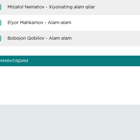
Mirjalol Nematov - Xiyonating alam qilar
Elyor Mahkamov - Alam-alam
Bobojon Qobilov - Alam alam
мментарии
Правообладателям
О сайте