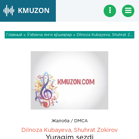
Главный
»
Ўзбекча янги қўшиқлар
» Dilnoza Kubayeva, Shuhrat Zokirov - Yuragim sezdi
Жалоба / DMCA
Dilnoza Kubayeva, Shuhrat Zokirov
Yuragim sezdi