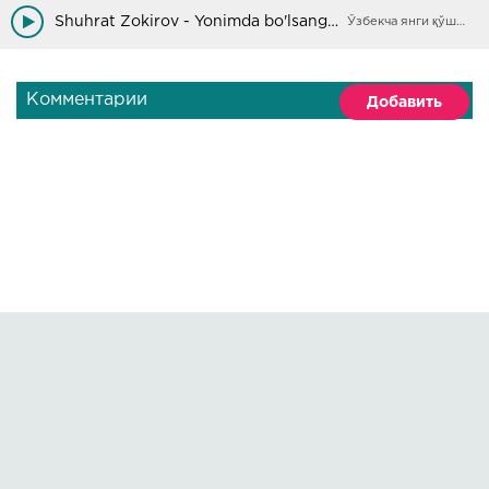
Shuhrat Zokirov - Yonimda bo'lsang edi
Ўзбекча янги қўшиқлар
Комментарии
Добавить
Правообладателям
О сайте
По всем вопросам пишите на:
kmuzoncom@mail.ru